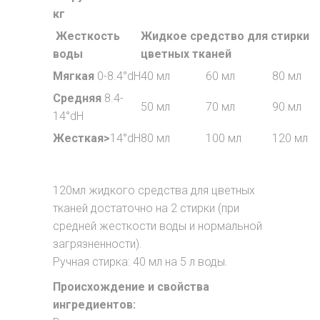
кг
Жесткость
Жидкое средство для стирки
воды
цветных тканей
Мягкая
0-8.4°dH
40 мл
60 мл
80 мл
Средняя
8.4-
50 мл
70 мл
90 мл
14°dH
Жесткая>
14°dH
80 мл
100 мл
120 мл
120мл жидкого средства для цветных
тканей достаточно на 2 стирки (при
средней жесткости воды и нормальной
загрязненности).
Ручная стирка: 40 мл на 5 л воды.
Происхождение и свойства
ингредиентов: