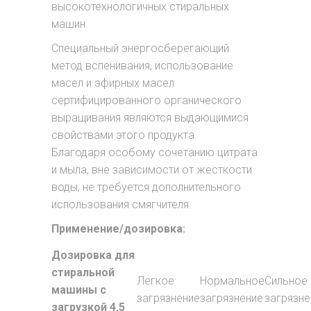
высокотехнологичных стиральных
машин.
Специальный энергосберегающий
метод вспенивания, использование
масел и эфирных масел
сертифицированного органического
выращивания являются выдающимися
свойствами этого продукта.
Благодаря особому сочетанию цитрата
и мыла, вне зависимости от жесткости
воды, не требуется дополнительного
использования смягчителя.
Применение/дозировка:
Дозировка для
стиральной
Легкое
Нормальное
Сильное
машины с
загрязнение
загрязнение
загрязне
загрузкой 4.5